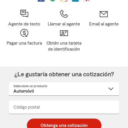
Agente de texto
Llamar al agente
Email al agente
Pagar una factura
Obtén una tarjeta
de identificación
¿Le gustaría obtener una cotización?
Seleccione un producto
Seleccione
un
nombre
de
producto
del
Código postal
Ingresa
Ingresa
_____
menú
un
un
desplegable
código
código
postal
postal
Obtenga una cotización
de
de