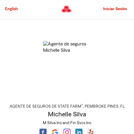
Pasar
al
English
Iniciar Sesión
contenido
principal
Comienzo
del
contenido
principal
®
AGENTE DE SEGUROS DE STATE FARM
,
PEMBROKE PINES
, FL
Michelle Silva
M Silva Ins and Fin Svcs Inc