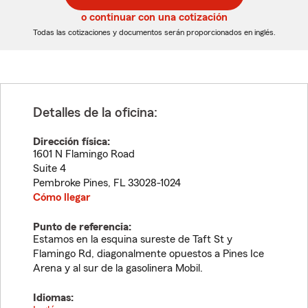
5
5
o continuar con una cotización
dígitos
dígitos
Todas las cotizaciones y documentos serán proporcionados en inglés.
Detalles de la oficina:
Dirección física:
1601 N Flamingo Road
Suite 4
Pembroke Pines
,
FL
33028-1024
Cómo llegar
Punto de referencia:
Estamos en la esquina sureste de Taft St y
Flamingo Rd, diagonalmente opuestos a Pines Ice
Arena y al sur de la gasolinera Mobil.
Idiomas: