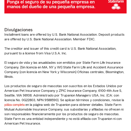
Divulgaciones
Installment loans are offered by U.S. Bank National Association. Deposit products
are offered by U.S. Bank National Association. Member FDIC.
The creditor and issuer of this credit card is U.S. Bank National Association,
pursuant to a license from Visa U.S.A. Inc.
El seguro de vida y las anualidades son emitidos por State Farm Life Insurance
Company. (Sin licencia en MA, NY y WI) State Farm Life and Accident Assurance
Company (con licencia en New York y Wisconsin) Oficinas centrales, Bloomington,
Illinois.
Los productos de seguro de mascotas son suscritos en los Estados Unidos por
American Pet Insurance Company y ZPIC Insurance Company, 6100-4th Ave S,
Seattle, WA 98108. Administrado por Trupanion Managers USA, Inc. (CA: con
licencia No. 0G22803, NPN 9588590). Se aplican términos y condiciones, revise la
póliza completa
en la página web de Trupanion para obtener detalles. State Farm
Mutual Automobile Insurance Company, sus subsidiarias y afiliadas no ofrecen ni
son responsables financieramente por los productos de seguro de mascotas.
State Farm es una entidad independiente y no está afiliada con Trupanion ni con
American Pet Insurance.